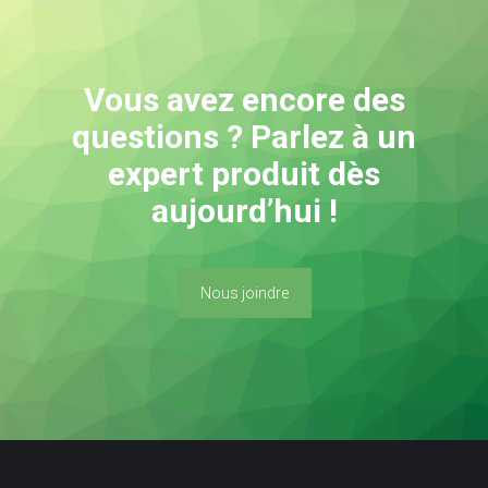
Vous avez encore des
questions ? Parlez à un
expert produit dès
aujourd’hui !
Nous joindre